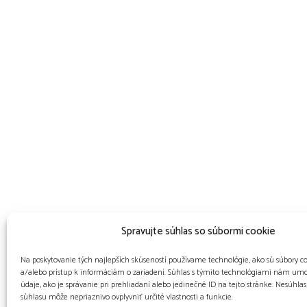
Spravujte súhlas so súbormi cookie
Na poskytovanie tých najlepších skúseností používame technológie, ako sú súbory c
a/alebo prístup k informáciám o zariadení. Súhlas s týmito technológiami nám umo
údaje, ako je správanie pri prehliadaní alebo jedinečné ID na tejto stránke. Nesúhla
súhlasu môže nepriaznivo ovplyvniť určité vlastnosti a funkcie.