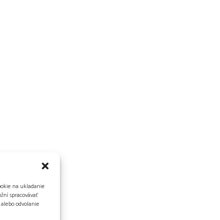
ookie na ukladanie
žní spracovávať
s alebo odvolanie