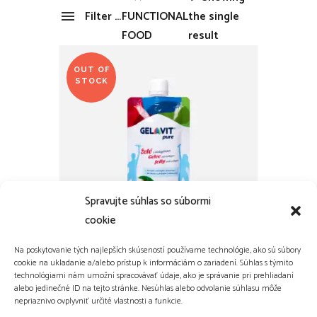
Filter products
the single
FUNCTIONAL
result
FOOD
FUNCTIONAL FOOD
Categories
OUT OF
None
DIETARY SUPPLEMENTS
STOCK
FUNCTIONAL FOOD
HEALTHY FOOD
Clear filters
Spravujte súhlas so súbormi
cookie
Na poskytovanie tých najlepších skúseností používame technológie, ako sú súbory
cookie na ukladanie a/alebo prístup k informáciám o zariadení. Súhlas s týmito
FUNCTIONAL FOOD
technológiami nám umožní spracovávať údaje, ako je správanie pri prehliadaní
alebo jedinečné ID na tejto stránke. Nesúhlas alebo odvolanie súhlasu môže
GELAVIT ® JELLY MANGO
nepriaznivo ovplyvniť určité vlastnosti a funkcie.